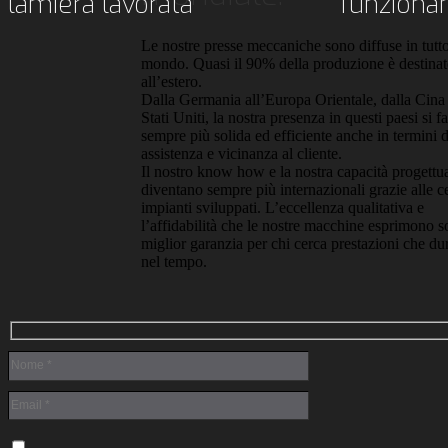
lamiera lavorata
funzion
Le nostre presse meccaniche sono diffuse in tutto
mondo. Quasi il 90% della produzione è destina
all’estero.
Dalla Germania all’Europa Orientale, dalla Cina 
Stati Uniti, la nostra presenza in questi paesi si fa
sempre più solida ed efficiente anche in termini d
assistenza e vicinanza al cliente.
Il nostro know how e la nostra capacità progettu
diventano sempre più internazionali grazie alle c
impianti sviluppati. L’eccellenza qualitativa e
l’affidabilità che le nostre macchine esprimono s
miglior garanzia per chi cerca prestazioni che du
nel tempo.