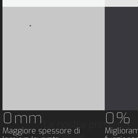
0
0
il numero di giri della terra
Presse s
pari ai metri di lamiera
servizio 
stampata
0
mm
0
%
La nostra presenza
Maggiore spessore di
Migliora
mondiale.