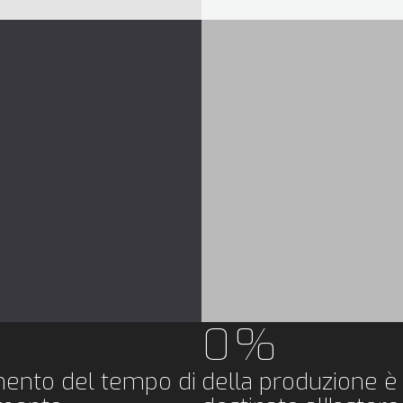
0
+
eguite dal nostro
Clienti del mondo
assistenza
0
%
mento del tempo di
della produzione è