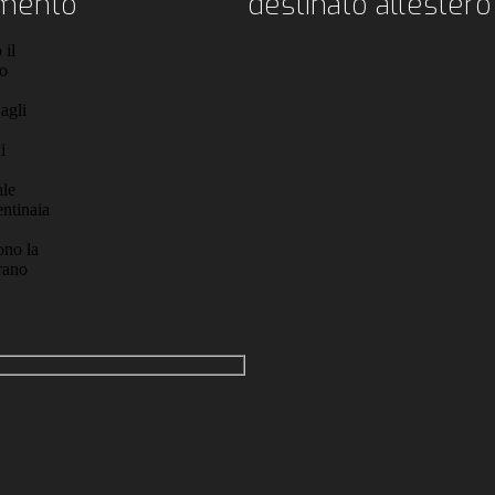
amento
destinato all'estero
 il
to
agli
i
ale
entinaia
ono la
rano