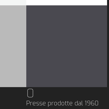
1.000.000
pezzi prodotti negli ultimi
20 anni dagli impianti Zani
nel mondo
0
Presse prodotte dal 1960