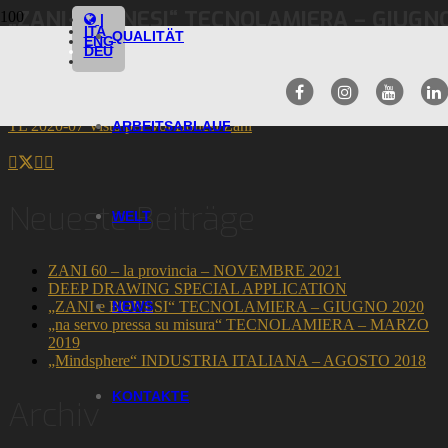
„ZANI E BONESI“ TECNOLAMIERA – GIUGN
|
ITA
QUALITÄT
ENG
DEU
27 Juni 2020
TL 2020-07 Visto per Voi Bonesi Zani
ARBEITSABLAUF
Neueste Beiträge
WELT
ZANI 60 – la provincia – NOVEMBRE 2021
DEEP DRAWING SPECIAL APPLICATION
„ZANI e BONESI“ TECNOLAMIERA – GIUGNO 2020
NEWS
„na servo pressa su misura“ TECNOLAMIERA – MARZO
2019
„Mindsphere“ INDUSTRIA ITALIANA – AGOSTO 2018
KONTAKTE
Archiv